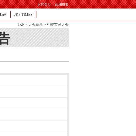
お問合せ
|
組織概要
動画
JKP TIMES
JKP
>
大会結果
> 札幌市民大会
告