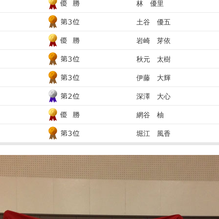
林 優里
土谷 優五
岩崎 芽依
秋元 太樹
伊藤 大輝
深澤 大心
網谷 柚
堀江 風香