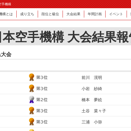
日本空手機構
機構とは
成り立ち
段位と級位
大会結果
年間計画
イベント
日本空手機構 大会結果報
民大会
前川 滉明
小岩 紗綺
橋本 夢絵
土谷 菜々子
三浦 小弥