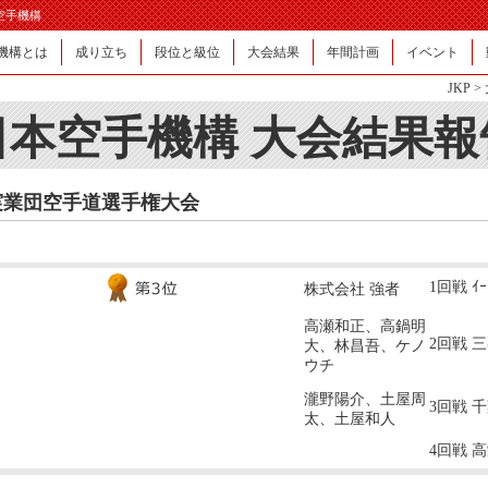
日本空手機構
機構とは
成り立ち
段位と級位
大会結果
年間計画
イベント
JKP
>
日本空手機構 大会結果報
実業団空手道選手権大会
1回戦 ｲｰｸ
株式会社 強者
高瀬和正、高鍋明
2回戦 三菱
大、林昌吾、ケノ
ウチ
瀧野陽介、土屋周
3回戦 千
太、土屋和人
4回戦 高