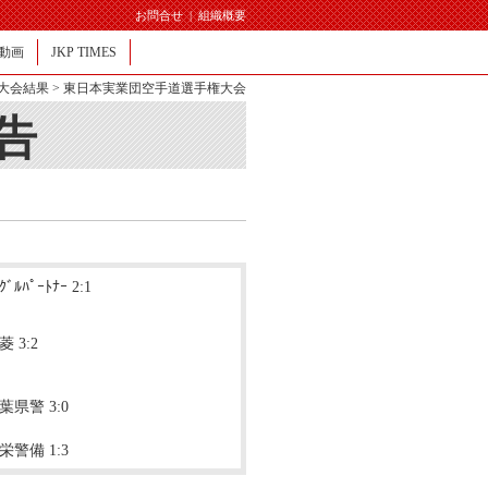
お問合せ
|
組織概要
動画
JKP TIMES
大会結果
> 東日本実業団空手道選手権大会
告
ﾞﾙﾊﾟｰﾄﾅｰ 2:1
 3:2
葉県警 3:0
栄警備 1:3