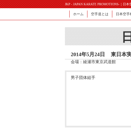
JKP - JAPAN KARATE PROMOTIONS-｜
ホーム
空手道とは
日本空手
2014年5月24日
東日本
会場：綾瀬市東京武道館
男子団体組手