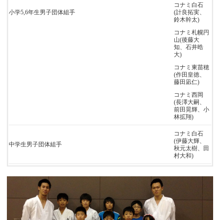
コナミ白石
小学5,6年生男子団体組手
(計良拓実、
鈴木幹太)
コナミ札幌円
山(後藤大
知、石井晧
大)
コナミ東苗穂
(作田皇徳、
藤田凪仁)
コナミ西岡
(長澤大嗣、
前田晃輝、小
林拡翔)
コナミ白石
(伊藤大輝、
中学生男子団体組手
秋元太樹、田
村大和)