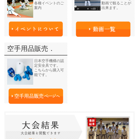
各種イベントのご
動画で観ることが
案内
出来ます。
空手用品販売．
日本空手機構の認
定安全具です。
こちらから購入可
能です。