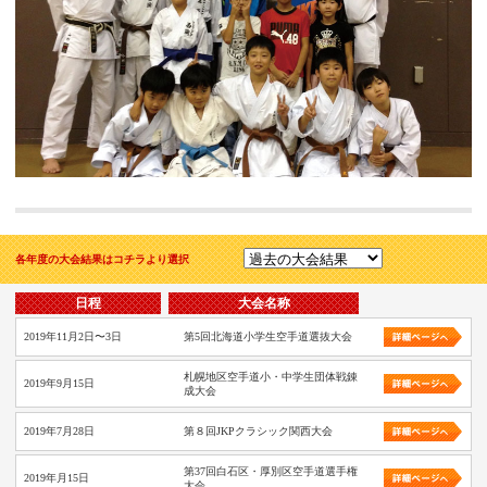
各年度の大会結果はコチラより選択
日程
大会名称
2019年11月2日〜3日
第5回北海道小学生空手道選抜大会
札幌地区空手道小・中学生団体戦錬
2019年9月15日
成大会
2019年7月28日
第８回JKPクラシック関西大会
第37回白石区・厚別区空手道選手権
2019年月15日
大会