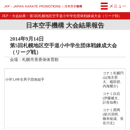
JKP - JAPAN KARATE PROM
JKP
>
大会結果
> 第5回札幌地区空手道小中学生団体戦錬成大会（リーグ戦）
日本空手機構 大会結果報告
2014年9月14日
第5回札幌地区空手道小中学生団体戦錬成大会
（リーグ戦）
会場：札幌市美香保体育館
コナミ札幌円
山(地主哲
小学3,4年生男子団体組手
大、糯田碧、
内海耀介)
コナミ白石
(伊藤健太、
計良知希)
コナミ西岡
(前川滉明、
橋本稜成、長
谷川丈)