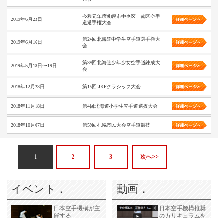
令和元年度札幌市中央区、南区空手
2019年6月23日
道選手権大会
第24回北海道中学生空手道選手権大
2019年6月16日
会
第39回北海道少年少女空手道錬成大
2019年5月18日〜19日
会
2018年12月23日
第15回 JKPクラシック大会
2018年11月18日
第4回北海道小学生空手道選抜大会
2018年10月07日
第59回札幌市民大会空手道競技
1
2
3
次へ>>
イベント．
動画．
日本空手機構が主
日本空手機構推奨
催する
のカリキュラムを