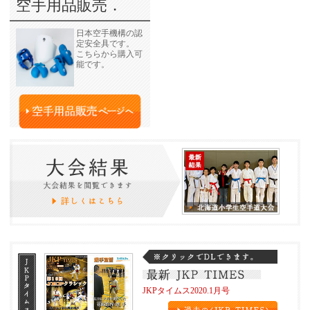
空手用品販売．
日本空手機構の認
定安全具です。
こちらから購入可
能です。
JKPタイムス2020.1月号