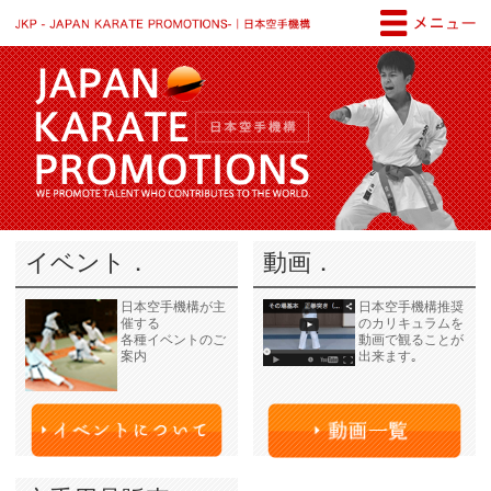
JKP - JAPAN KARATE PROM
イベント．
動画．
日本空手機構が主
日本空手機構推奨
催する
のカリキュラムを
各種イベントのご
動画で観ることが
案内
出来ます｡