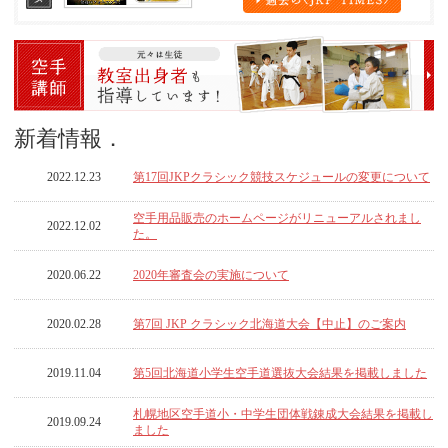
新着情報．
2022.12.23
第17回JKPクラシック競技スケジュールの変更について
空手用品販売のホームページがリニューアルされまし
2022.12.02
た。
2020.06.22
2020年審査会の実施について
2020.02.28
第7回 JKP クラシック北海道大会【中止】のご案内
2019.11.04
第5回北海道小学生空手道選抜大会結果を掲載しました
札幌地区空手道小・中学生団体戦錬成大会結果を掲載し
2019.09.24
ました