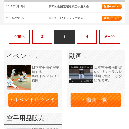
2017年1月15日
第22回全国道場選抜空手道大会
2016年12月25日
第13回 JKPクラシック大会
<<前へ
2
3
4
次へ>>
イベント．
動画．
日本空手機構が主
日本空手機構推奨
催する
のカリキュラムを
各種イベントのご
動画で観ることが
案内
出来ます。
空手用品販売．