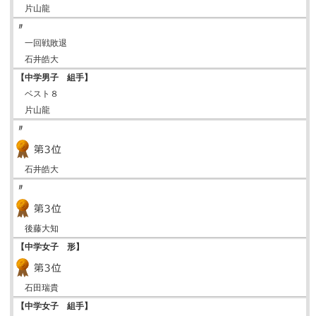
片山龍
〃
一回戦敗退
石井皓大
【中学男子 組手】
ベスト８
片山龍
〃
石井皓大
〃
後藤大知
【中学女子 形】
石田瑞貴
【中学女子 組手】