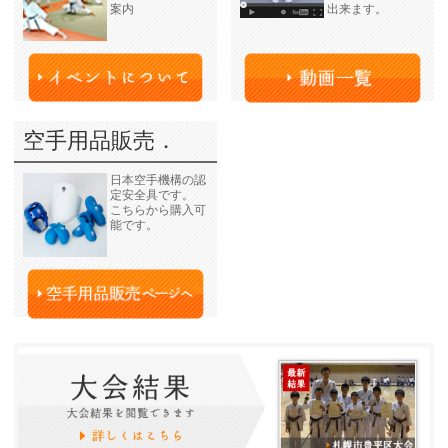
案内
出来ます。
空手用品販売．
日本空手機構の認
定安全具です。
こちらから購入可
能です。