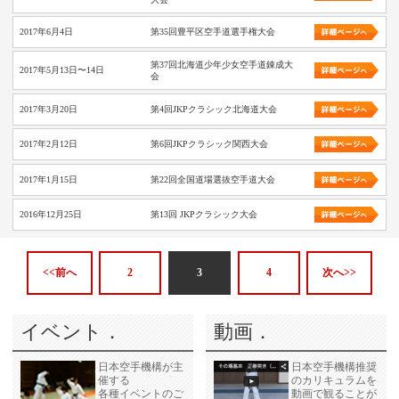
2017年6月4日
第35回豊平区空手道選手権大会
第37回北海道少年少女空手道錬成大
2017年5月13日〜14日
会
2017年3月20日
第4回JKPクラシック北海道大会
2017年2月12日
第6回JKPクラシック関西大会
2017年1月15日
第22回全国道場選抜空手道大会
2016年12月25日
第13回 JKPクラシック大会
<<前へ
2
3
4
次へ>>
イベント．
動画．
日本空手機構が主
日本空手機構推奨
催する
のカリキュラムを
各種イベントのご
動画で観ることが