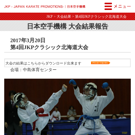
JKP - JAPAN KARATE PROM
JKP
>
大会結果
> 第4回JKPクラシック北海道大会
日本空手機構 大会結果報告
2017年3月20日
第4回JKPクラシック北海道大会
大会の結果はこちらからダウンロード出来ます
会場：中島体育センター