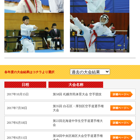
各年度の大会結果はコチラより選択
日程
大会名称
2017年10月15日
第58回 札幌市民体育大会 空手競技
第35回 白石区・厚別区空手道選手権
2017年7月30日
大会
第22回北海道中学生空手道選手権大
2017年6月18日
会
第58回中央区南区大会空手道選手権
2017年6月11日
大会