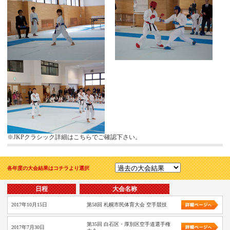
※JKPクラシック詳細はこちらでご確認下さい。
各年度の大会結果はコチラより選択
日程
大会名称
2017年10月15日
第58回 札幌市民体育大会 空手競技
第35回 白石区・厚別区空手道選手権
2017年7月30日