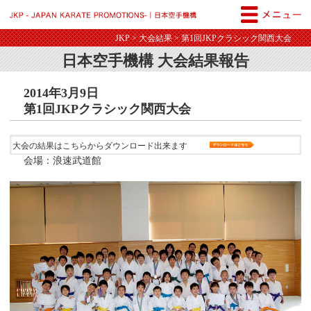
JKP - JAPAN KARATE PROM
JKP
>
大会結果
> 第1回JKPクラシック関西大会
日本空手機構 大会結果報告
2014年3月9日
第1回JKPクラシック関西大会
大会の結果はこちらからダウンロード出来ます
会場：浪速武道館