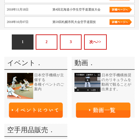
2018年11月18日
第4回北海道小学生空手道選抜大会
2018年10月07日
第59回札幌市民大会空手道競技
1
2
3
次へ>>
イベント．
動画．
日本空手機構が主
日本空手機構推奨
催する
のカリキュラムを
各種イベントのご
動画で観ることが
案内
出来ます。
空手用品販売．