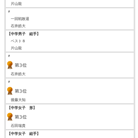
片山龍
〃
一回戦敗退
石井皓大
【中学男子 組手】
ベスト８
片山龍
〃
石井皓大
〃
後藤大知
【中学女子 形】
石田瑞貴
【中学女子 組手】