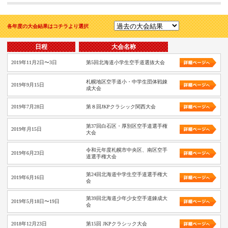
各年度の大会結果はコチラより選択
日程
大会名称
2019年11月2日〜3日
第5回北海道小学生空手道選抜大会
札幌地区空手道小・中学生団体戦錬
2019年9月15日
成大会
2019年7月28日
第８回JKPクラシック関西大会
第37回白石区・厚別区空手道選手権
2019年月15日
大会
令和元年度札幌市中央区、南区空手
2019年6月23日
道選手権大会
第24回北海道中学生空手道選手権大
2019年6月16日
会
第39回北海道少年少女空手道錬成大
2019年5月18日〜19日
会
2018年12月23日
第15回 JKPクラシック大会