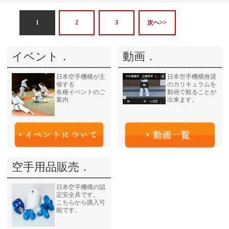
1
2
3
次へ>>
イベント．
動画．
日本空手機構が主
日本空手機構推奨
催する
のカリキュラムを
各種イベントのご
動画で観ることが
案内
出来ます。
空手用品販売．
日本空手機構の認
定安全具です。
こちらから購入可
能です。