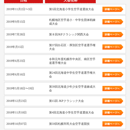
日程
大会名称
2019年11月2日〜3日
第5回北海道小学生空手道選抜大会
札幌地区空手道小・中学生団体戦錬
2019年9月15日
成大会
2019年7月28日
第８回JKPクラシック関西大会
第37回白石区・厚別区空手道選手権
2019年月15日
大会
令和元年度札幌市中央区、南区空手
2019年6月23日
道選手権大会
第24回北海道中学生空手道選手権大
2019年6月16日
会
第39回北海道少年少女空手道錬成大
2019年5月18日〜19日
会
2018年12月23日
第15回 JKPクラシック大会
2018年11月18日
第4回北海道小学生空手道選抜大会
2018年10月07日
第59回札幌市民大会空手道競技