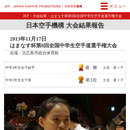
JKP - JAPAN KARATE PROM
JKP
>
大会結果
> はまなす杯第8回全国中学生空手道選手権大会
日本空手機構 大会結果報告
2013年11月17日
はまなす杯第8回全国中学生空手道選手権大会
会場：北広島市総合体育館
中学2年生女子組手
土谷 菜々子
中学2年生女子形
土谷 菜々子