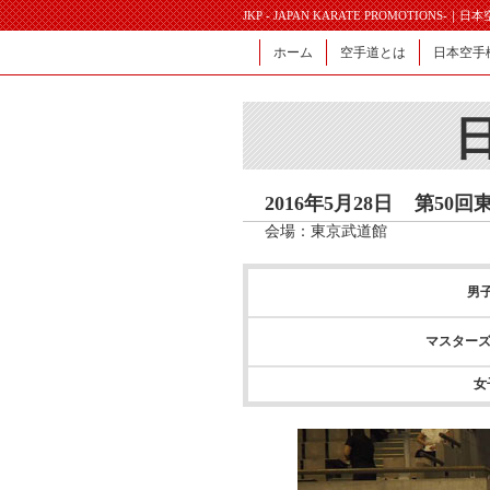
JKP - JAPAN KARATE PROMOTIONS-｜
ホーム
空手道とは
日本空手
2016年5月28日
第50回
会場：東京武道館
男
マスターズ
女