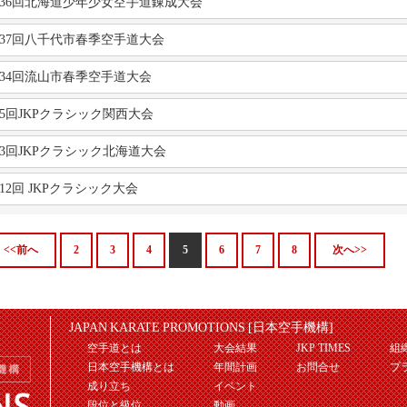
36回北海道少年少女空手道錬成大会
37回八千代市春季空手道大会
34回流山市春季空手道大会
5回JKPクラシック関西大会
3回JKPクラシック北海道大会
12回 JKPクラシック大会
<<前へ
2
3
4
5
6
7
8
次へ>>
JAPAN KARATE PROMOTIONS [日本空手機構]
空手道とは
大会結果
JKP TIMES
組
日本空手機構とは
年間計画
お問合せ
プ
成り立ち
イベント
段位と級位
動画