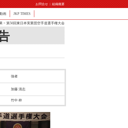
お問合せ
|
組織概要
動画
JKP TIMES
果
> 第50回東日本実業団空手道選手権大会
告
強者
加藤 清志
竹中 梓