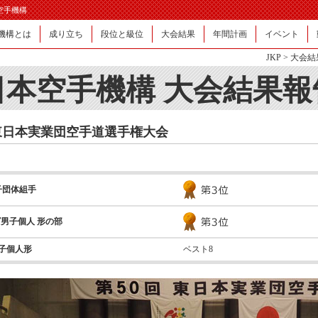
日本空手機構
機構とは
成り立ち
段位と級位
大会結果
年間計画
イベント
JKP
>
大会結
日本空手機構 大会結果報
東日本実業団空手道選手権大会
子団体組手
男子個人 形の部
子個人形
ベスト8