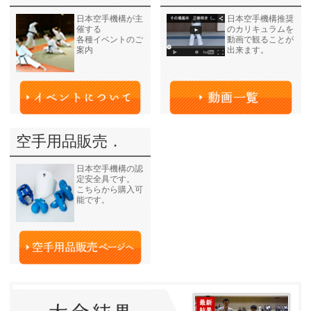
日本空手機構が主
日本空手機構推奨
催する
のカリキュラムを
各種イベントのご
動画で観ることが
案内
出来ます。
空手用品販売．
日本空手機構の認
定安全具です。
こちらから購入可
能です。