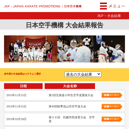
JKP - JAPAN KARATE PROM
JKP
> 大会結果
日本空手機構 大会結果報告
各年度の大会結果はコチラより選択
日程
大会名称
2015年11月15日
第1回北海道小学生空手道選抜大会
2015年11月15日
第49回秋季流山市空手道大会
第５６回 札幌市民体育大会 空手
2015年10月18日
道