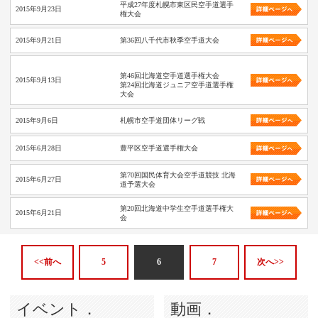
平成27年度札幌市東区民空手道選手
2015年9月23日
権大会
2015年9月21日
第36回八千代市秋季空手道大会
第46回北海道空手道選手権大会
2015年9月13日
第24回北海道ジュニア空手道選手権
大会
2015年9月6日
札幌市空手道団体リーグ戦
2015年6月28日
豊平区空手道選手権大会
第70回国民体育大会空手道競技 北海
2015年6月27日
道予選大会
第20回北海道中学生空手道選手権大
2015年6月21日
会
<<前へ
5
6
7
次へ>>
イベント．
動画．