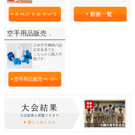
空手用品販売．
日本空手機構の認
定安全具です。
こちらから購入可
能です。