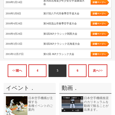
第36回北海道少年少女空手道錬成大
2016年5月14日
会
2016年5月8日
第37回八千代市春季空手道大会
2016年4月24日
第34回流山市春季空手道大会
2016年4月24日
第5回JKPクラシック関西大会
2016年3月13日
第3回JKPクラシック北海道大会
2015年12月27日
第12回 JKPクラシック大会
<<前へ
4
5
6
次へ>>
イベント．
動画．
日本空手機構が主
日本空手機構推奨
催する
のカリキュラムを
各種イベントのご
動画で観ることが
案内
出来ます。