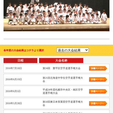
各年度の大会結果はコチラより選択
日程
大会名称
2016年7月18日
第34回 豊平区空手道選手権大会
第21回北海道中学生空手道選手権大
2016年6月19日
会
平成28年度札幌市中央区・南区空手
2016年6月5日
道選手権大会
第50回東日本実業団空手道選手権大
2016年5月28日
会