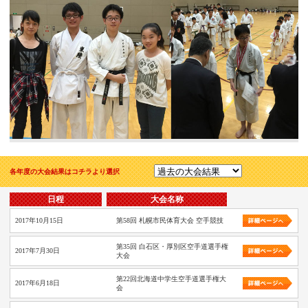
各年度の大会結果はコチラより選択
日程
大会名称
2017年10月15日
第58回 札幌市民体育大会 空手競技
第35回 白石区・厚別区空手道選手権
2017年7月30日
大会
第22回北海道中学生空手道選手権大
2017年6月18日
会