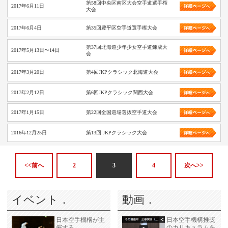
第58回中央区南区大会空手道選手権
2017年6月11日
大会
2017年6月4日
第35回豊平区空手道選手権大会
第37回北海道少年少女空手道錬成大
2017年5月13日〜14日
会
2017年3月20日
第4回JKPクラシック北海道大会
2017年2月12日
第6回JKPクラシック関西大会
2017年1月15日
第22回全国道場選抜空手道大会
2016年12月25日
第13回 JKPクラシック大会
<<前へ
2
3
4
次へ>>
イベント．
動画．
日本空手機構が主
日本空手機構推奨
催する
のカリキュラムを