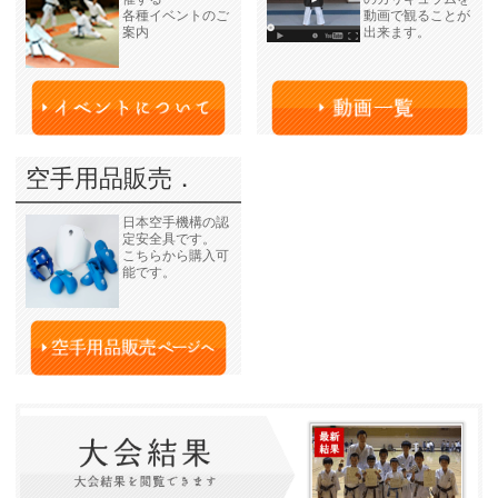
各種イベントのご
動画で観ることが
案内
出来ます。
空手用品販売．
日本空手機構の認
定安全具です。
こちらから購入可
能です。