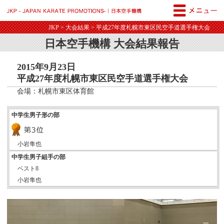
JKP - JAPAN KARATE PROM
JKP
>
大会結果
> 平成27年度札幌市東区民空手道選手権大会
日本空手機構 大会結果報告
2015年9月23日
平成27年度札幌市東区民空手道選手権大会
会場：札幌市東区体育館
中学生男子形の部
小岩隼也
中学生男子組手の部
ベスト8
小岩隼也