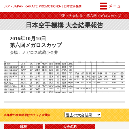
JKP - JAPAN KARATE PROM
JKP
>
大会結果
> 第六回メガロスカップ
日本空手機構 大会結果報告
2016年10月10日
第六回メガロスカップ
会場：メガロス武蔵小金井
各年度の大会結果はコチラより選択
日程
大会名称