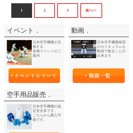
1
2
3
次へ>>
イベント．
動画．
日本空手機構が主
日本空手機構推奨
催する
のカリキュラムを
各種イベントのご
動画で観ることが
案内
出来ます。
空手用品販売．
日本空手機構の認
定安全具です。
こちらから購入可
能です。