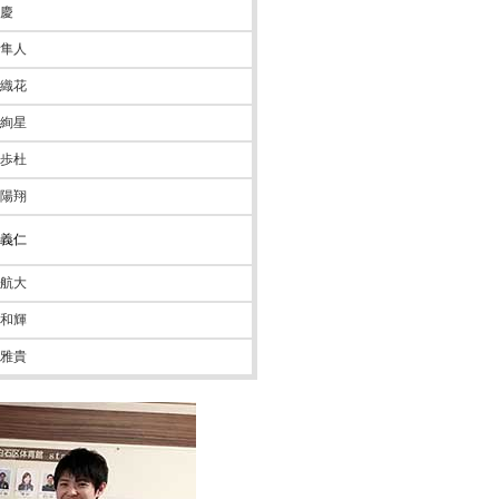
 慶
 隼人
 織花
 絢星
 歩杜
 陽翔
 義仁
 航大
 和輝
 雅貴