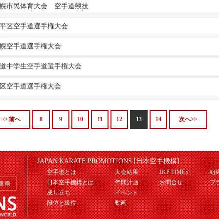
幌市民体育大会 空手道競技
平区空手道選手権大会
幌空手道選手権大会
道中学生空手道選手権大会
区空手道選手権大会
<<前へ
8
9
10
11
12
13
14
次へ>>
JAPAN KARATE PROMOTIONS [日本空手機構]
空手道とは
大会結果
JKP TIMES
組
日本空手機構とは
年間計画
お問合せ
プ
成り立ち
イベント
段位と級位
動画