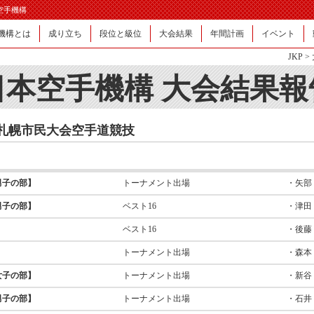
日本空手機構
機構とは
成り立ち
段位と級位
大会結果
年間計画
イベント
JKP
>
日本空手機構 大会結果報
回札幌市民大会空手道競技
男子の部】
トーナメント出場
・矢部
男子の部】
ベスト16
・津田
ベスト16
・後藤
トーナメント出場
・森本
女子の部】
トーナメント出場
・新谷
男子の部】
トーナメント出場
・石井