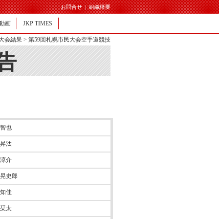
お問合せ
|
組織概要
動画
JKP TIMES
大会結果
> 第59回札幌市民大会空手道競技
告
 智也
 昇汰
 涼介
 晃史郎
 知佳
 栞太