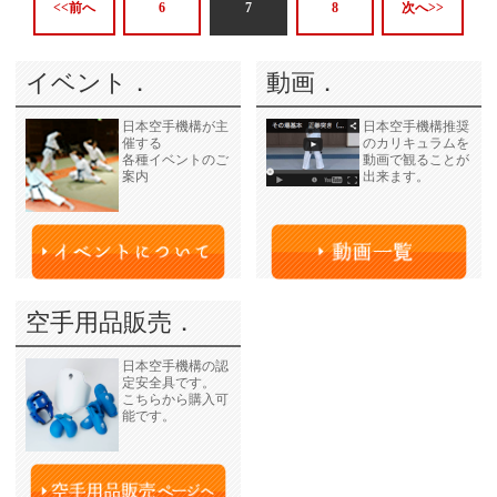
<<前へ
6
7
8
次へ>>
イベント．
動画．
日本空手機構が主
日本空手機構推奨
催する
のカリキュラムを
各種イベントのご
動画で観ることが
案内
出来ます。
空手用品販売．
日本空手機構の認
定安全具です。
こちらから購入可
能です。