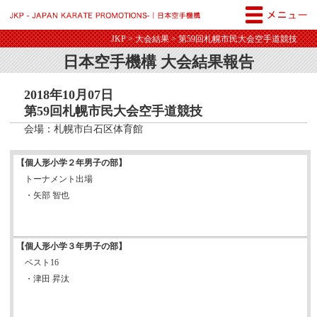
JKP - JAPAN KARATE PROM
JKP
>
大会結果
> 第59回札幌市民大会空手道競技
日本空手機構 大会結果報告
2018年10月07日
第59回札幌市民大会空手道競技
会場：札幌市白石区体育館
【個人形小学２年男子の部】
トーナメント出場
・矢部 智也
【個人形小学３年男子の部】
ベスト16
・津田 昇汰