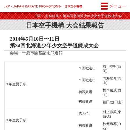
JKP - JAPAN KARATE PROM
JKP
>
大会結果
> 第34回北海道少年少女空手道錬成大会
日本空手機構 大会結果報告
2014年5月10日〜11日
第34回北海道少年少女空手道錬成大会
会場：千歳市開基記念武道館
前川滉明(西
２回戦進出
岡)
内海耀介(円
２回戦進出
山)
３年生男子形
橋本稜成(西
初戦敗退
岡)
初戦敗退
糯田碧(円山)
村上春菜(東
第５位
苗穂)
３年生女子形
秋元織花(白
初戦敗退
石)