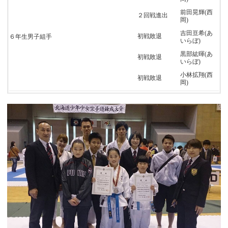
前田晃輝(西
２回戦進出
岡)
吉田亘希(あ
初戦敗退
６年生男子組手
いらぼ)
黒部紘暉(あ
初戦敗退
いらぼ)
小林拡翔(西
初戦敗退
岡)