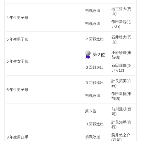
地主哲大(円
初戦敗退
山)
４年生男子形
作田新起(も
初戦敗退
いわ)
石井晧大(円
２回戦進出
５年生男子形
山)
小岩紗綺(東
苗穂)
５年生女子形
石田瑞貴(あ
３回戦進出
いらぼ)
計良拓実(白
３回戦進出
石)
６年生男子形
作田皇徳(東
初戦敗退
苗穂)
前川滉明(西
第５位
岡)
計良知希(白
３回戦進出
石)
袋井悠之介
初戦敗退
３年生男組手
(西岡)