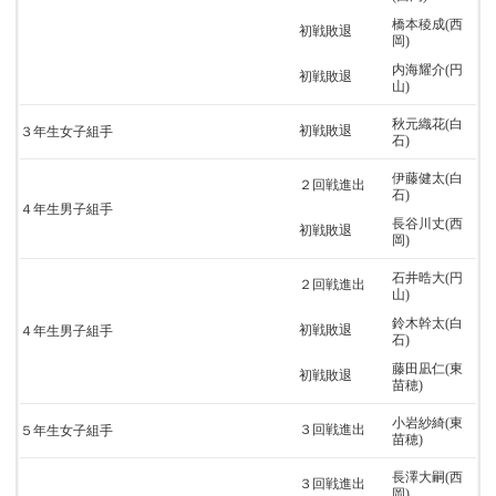
橋本稜成(西
初戦敗退
岡)
内海耀介(円
初戦敗退
山)
秋元織花(白
初戦敗退
３年生女子組手
石)
伊藤健太(白
２回戦進出
石)
４年生男子組手
長谷川丈(西
初戦敗退
岡)
石井晧大(円
２回戦進出
山)
鈴木幹太(白
初戦敗退
４年生男子組手
石)
藤田凪仁(東
初戦敗退
苗穂)
小岩紗綺(東
３回戦進出
５年生女子組手
苗穂)
長澤大嗣(西
３回戦進出
岡)