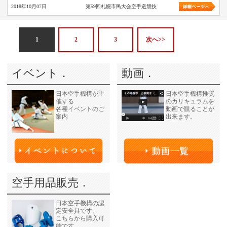
2018年10月07日
第59回札幌市民大会空手道競技
1
2
3
次へ>>
イベント．
動画．
日本空手機構が主
日本空手機構推奨
催する
のカリキュラムを
各種イベントのご
動画で観ることが
案内
出来ます。
空手用品販売．
日本空手機構の認
定安全具です。
こちらから購入可
能です。